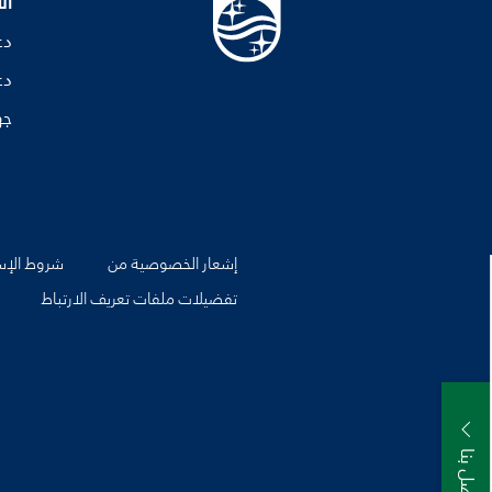
ال
دع
دع
جه
إشعار الخصوصية من
شروط الإس
تفضيلات ملفات تعريف الارتباط
اتصل بنا