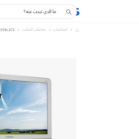
أيقونة
المنتجات
الدعم
دعم
البحث
الشاشات
شاشات المكتب
Brilliance 235BL2CS 