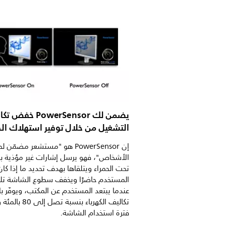
يضمن لك PowerSensor خف
التشغيل من خلال توفير استهلاك ال
إن PowerSensor هو "مستشعر مضمّن ل
الأشخاص"، فهو يرسل إشارات غير مؤذية ب
تحت الحمراء ويتلقاها بهدف تحديد ما إذا كان
المستخدم حاضرًا ويخفف سطوع الشاشة تلقائ
عندما يبتعد المستخدم عن المكتب، ويوفّر با
تكاليف الكهرباء بنسبة تصل 
فترة استخدام الشاشة.