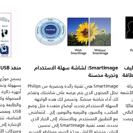
ض تكاليف
SmartImage: لشاشة سهلة الاستخدام
منفذ USB لتوصيلات طرفية سهلة
طاقة
وتجربة محسنة
بسهولة وتشغ
حركة
SmartImage هي تقنية رائدة وحصرية من Philips
الأشعة
تحلل المحتوى الذي يتم عرضه على شاشتك وتقدّم
المحمولة و
لك أداء شاشة محسّنًا. وتسمح لك هذه الواجهة
والطابعة وغي
يًا
السهلة الاستخدام بتحديد أوضاع متعددة مثل وضع
لتالي
المكتب، والصور، والترفيه والتوفير، إلخ... لتتماشى
إلى 80 بالمئة ويمدد
مع التطبيق المستخدم. وبالاستناد إلى الخيار الذي
الإشارة إلى 
تحدده، تعمد تقنية SmartImage إلى تحسين
ومحركات الأ
التباين وتشبّع الألوان وحدّة الصور ومقاطع الفيديو