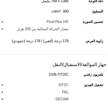
1366 x‏ 768 بكسل
دقة اللوحة
300 cd/m²
السطوع
Pixel Plus HD
تحسين الصورة
معدل الحركة المثالية من 200 هرتز
178 درجة (أفقي) / 178 درجة (عمودي)
زاوية العرض
جهاز الموالفة/الاستقبال/النقل
DVB-T/T2/C
تلفزيون رقمي
NTSC
تشغيل الفيديو
PAL
SECAM