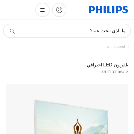
أيقونة
ما الذي تبحث عنه؟
دعم
البحث
Unmapped
تلفزيون LED احترافي
32HFL3010W/12