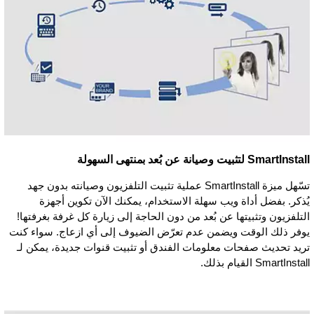
SmartInstall لتثبيت وصيانة عن بُعد بمنتهى السهولة
تسّهل ميزة SmartInstall عملية تثبيت التلفزيون وصيانته بدون جهد
يُذكر. بفضل أداة ويب سهلة الاستخدام، يمكنك الآن تكوين أجهزة
التلفزيون وتثبيتها عن بُعد من دون الحاجة إلى زيارة كل غرفة بغرفتها!
يوفر ذلك الوقت ويضمن عدم تعرّض الضيوف إلى أي ازعاج. سواء كنت
تريد تحديث صفحات معلومات الفندق أو تثبيت قنوات جديدة، يمكن لـ
SmartInstall القيام بذلك.