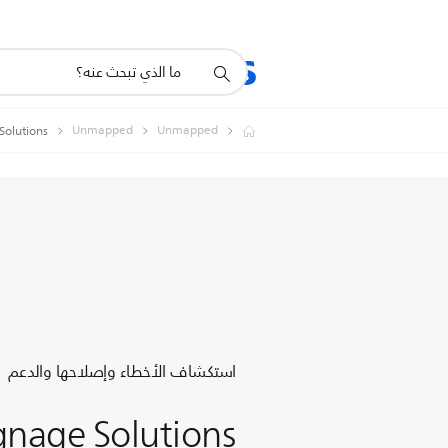
أيقونة
المنتجات
الدعم
دعم
البحث
Unmapped
Unmapped
gnage Solutions
استكشاف الأخطاء وإصلاحها والدعم
gnage Solutions