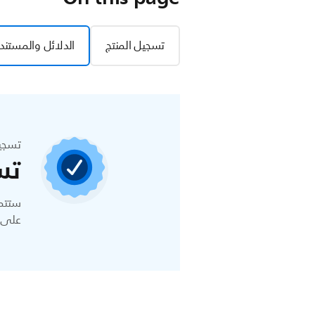
تسجيل المنتج
الدلائل والمستند
تسجي
تس
ستتمك
على ا