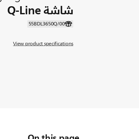
شاشة Q-Line
55BDL3650Q/00
View product specifications
On this page