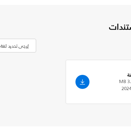
تندات
ة