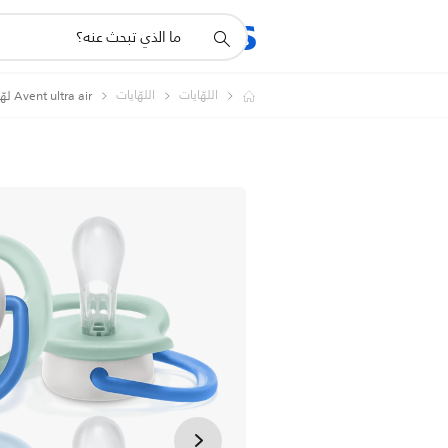
أيقونة
المنتجات
الدعم
دعم
البحث
اللهّايات
اللهّايات
Avent ultra air لهّاية