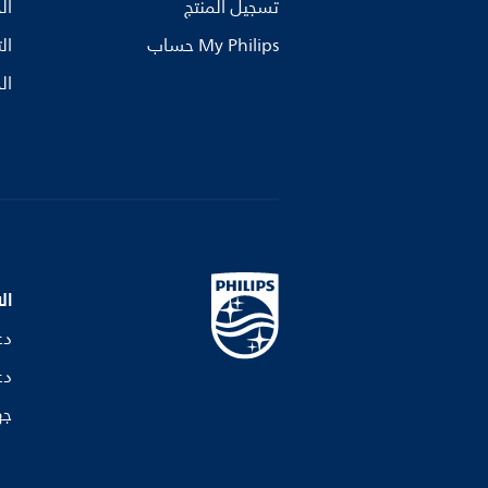
تسجيل المنتج
ال
My Philips حساب
ال
ال
ال
دع
دع
جه