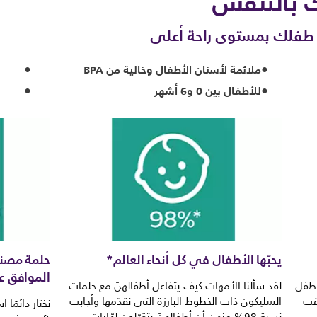
 بالتنفس
ئة طفلك بمستوى راحة أعلى
ملائمة لأسنان الأطفال وخالية من BPA
للأطفال بين 0 و6 أشهر
يحبّها الأطفال في كل أنحاء العالم*
حلمة مصنو
الموافق ع
لطفل
لقد سألنا الأمهات كيف يتفاعل أطفالهنّ مع حلمات
قت
السليكون ذات الخطوط البارزة التي نقدّمها وأجابت