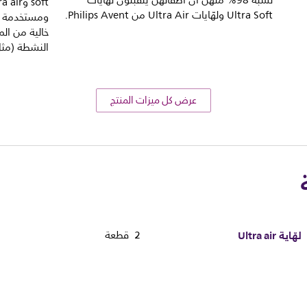
نسبة 98% منهن أن أطفالهنّ يتقبّلون لهّايات
Ultra Soft ولهّايات Ultra Air من Philips Avent.
ومستخدمة بك
خالية من الم
النشطة (مثل BPA) ومسببات الحس
عرض كل ميزات المنتج
لهّاية Ultra air
2 قطعة