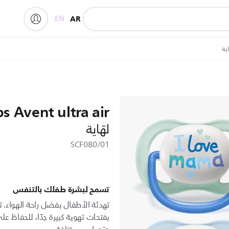
EN
AR
ps Avent ultra air
لهّاية
SCF080/01
تسمح لبشرة طفلك بالتنفس
بفتحات تهوية كبيرة جدًا، للحفاظ ع