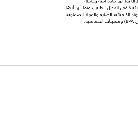
soft وultra air بما أنها مادة آمنة وخاملة
ثرة في المجال الطبي، وبما أنها أيضًا
واد الكيميائية الضارة والمواد الصماوية
اسية.