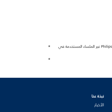
*تظهر اختبارات المستهلك التي تم إجراؤها في الولايات المتحدة في 2016-2017 أن معدّل نسبة تقبّل حلمة Philips Avent غير الملساء المستخدمة في
نبذة عنا
الأخبار