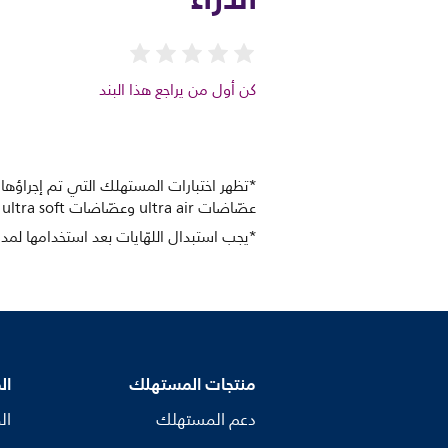
كن أول من يراجع هذا البند
عضّاضات ultra air وعضّاضات ultra soft يبلغ 98%.
*يجب استبدال اللهّايات بعد استخدامها لمدة 4 أسابيع لأسباب متعلقة بالنظ
منتجات المستهلك
ال
دعم المستهلك
ال