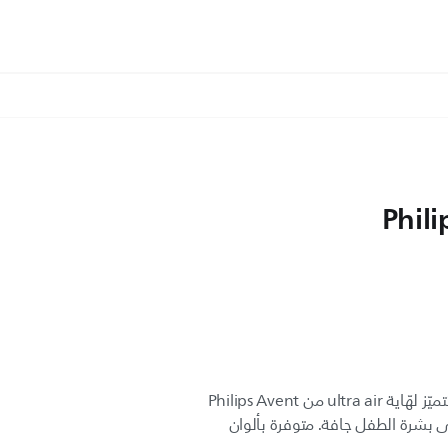
Phili
تهدئة الأطفال بفضل راحة الهواء. تتميّز لهّاية ultra air من Philips Avent
لى بشرة الطفل جافة. متوفرة بألوان