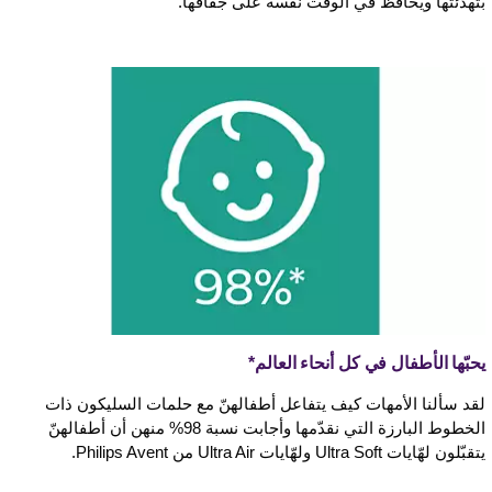
بتهدئتها ويحافظ في الوقت نفسه على جفافها.
يحبّها الأطفال في كل أنحاء العالم*
لقد سألنا الأمهات كيف يتفاعل أطفالهنّ مع حلمات السليكون ذات
الخطوط البارزة التي نقدّمها وأجابت نسبة 98% منهن أن أطفالهنّ
يتقبّلون لهّايات Ultra Soft ولهّايات Ultra Air من Philips Avent.