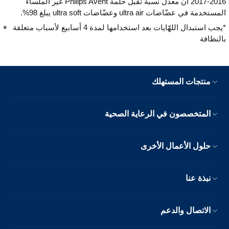
2016-2017 أن معدّل نسبة تقبّل حلمة Philips Avent غير الملساء
المستخدمة في عضّاضات ultra air وعضّاضات ultra soft يبلغ 98%.
*يجب استبدال اللهّايات بعد استخدامها لمدة 4 أسابيع لأسباب متعلقة
بالنظافة
منتجات المستهلك
المتخصصون في الرعاية الصحية
حلول الأعمال الأخرى
نبذة عنا
الاتصال والدعم