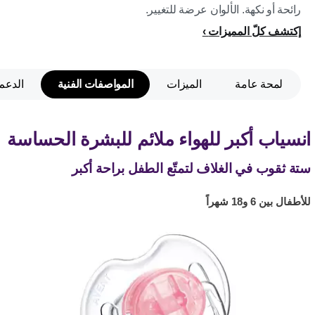
رائحة أو نكهة. الألوان عرضة للتغيير.
إكتشف كلّ المميزات
لمحة عامة
الميزات
المواصفات الفنية
الدعم
انسياب أكبر للهواء ملائم للبشرة الحساسة
ستة ثقوب في الغلاف لتمتّع الطفل براحة أكبر
للأطفال بين 6 و18 شهراً