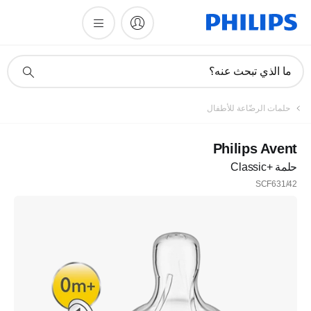
أيقونة
ما الذي تبحث عنه؟
دعم
البحث
تسجيل
حلمات الرضّاعة للأطفال
اشترك في نشرتنا الإخبارية
Philips Avent
حلمة Classic+‎
تسجيل
SCF631/42