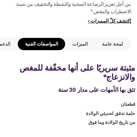
من أجل تعزيز الرضاعة الصحية والنشطة والتخفيف من نسبة
الاضطراب والمغص.*
إكتشف كلّ المميزات
لمحة عامة
الميزات
المواصفات الفنية
الدعم
مثبتة سريريًا على أنها مخفّفة للمغص
والانزعاج*
تثق بها الأمهات على مدار 30 سنة
قطعتان
حلمة تدفق لحديثي الولادة
من تاريخ الولادة وما فوق