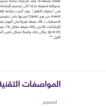
طفلك وسعادته. وقد تم إجراء دراسة سريري
عشوائية لمعرفة ما إذا كان تصميم الرضّاعة 
في "سلوك الطفل". 
Avent من نوع Classic قدرتها على 
الاضطراب بـ 28 دقيقة تقريبًا في اليوم مق
بالرضّاعات الأخرى (46 د
p=0.05). وكان ذلك واضحًا بشكل خاص أثنا
الليل.**
المواصفات التقنية
تصميم