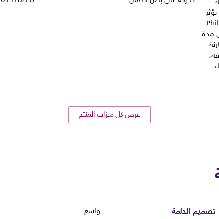
دخوله إلى بطن الطفل.
2011‎/8/EU
ة
يؤثر
وقد أثبتت رضّاعة Philips
تخفيض مدة
ارنة
قيقة مقابل 74 دقيقة،
ء
عرض كل ميزات المنتج
تصميم الحلمة
واسع