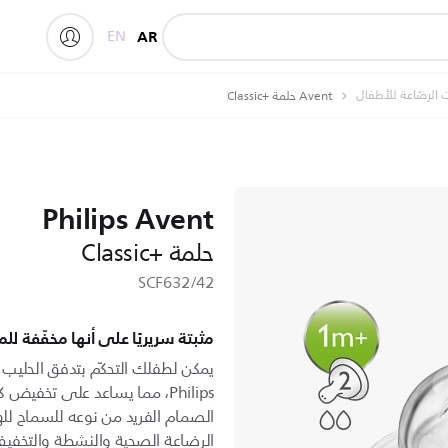
EN
AR
 الرضّاعة للأطفال
Avent حلمة Classic+‎
Philips Avent
حلمة Classic+‎
SCF632/42
مثبتة سريريًا على أنها مخفّفة ل
Philips، مما يساعد على تخفيض
الصمام الفريد من نوعه للسماح للهو
الرضاعة الصحية والنشطة والتخف