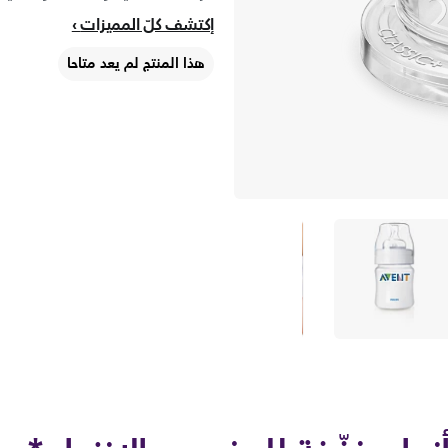
إكتشف كلّ المميزات
هذا المنتج لم يعد متاحا