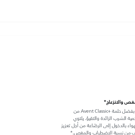
لمغص والانزعاج*
يمكن لطفلك التحكّم بتدفق الحليب بفضل حلمة Avent Classic+‎ من
 كمية الشرب الزائدة والتقيؤ. يلتوي
اء بالدخول إلى الرضّاعة من أجل تعزيز
يف من نسبة الاضطراب والمغص.*