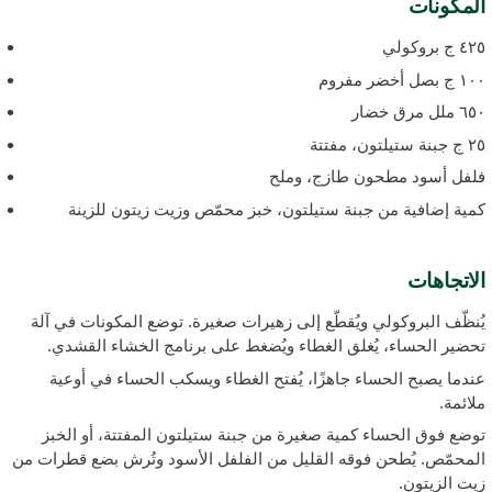
لمكونات
 ج بروكولي
ج بصل أخضر مفروم
 ملل مرق خضار
بنة ستيلتون، مفتتة
لفل أسود مطحون طازج، وملح
مية إضافية من جبنة ستيلتون، خبز محمّص وزيت زيتون للزينة
لاتجاهات
ُنظّف البروكولي ويُقطّع إلى زهيرات صغيرة. توضع المكونات في آلة
حضير الحساء، يُغلق الغطاء ويُضغط على برنامج الخشاء القشدي.
ندما يصبح الحساء جاهزًا، يُفتح الغطاء ويسكب الحساء في أوعية
لائمة.
وضع فوق الحساء كمية صغيرة من جبنة ستيلتون المفتتة، أو الخبز
لمحمّص. يُطحن فوقه القليل من الفلفل الأسود وتُرش بضع قطرات من
يت الزيتون.