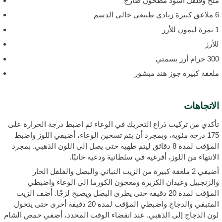
لح وفلفل أسود مطحون طازج
ي طبيعي خالي الدسم
مون للأرز
لأرز
 جرام أرز بسمتي
لعقة كبيرة جوز هند مبشور
لاتجاهات
أكدي من تركيب ذراع التحريك في الوعاء ثم اضبط درجة الحرارة على
175 درجة مئوية، وبمجرد أن يتم تسخين الوعاء، أضيفي اللوز واضبط
المؤقت لمدة 8 دقائق ليتم طهيه حتى يصل إلى اللون الذهبي. بمجرد
لانتهاء من اللوز، أفرغيه في سلطانية ودعيه جانبًا.
أضيفي 2 ملعقة كبيرة من الزيت النباتي والبصل والفلفل الحار
الزنجبيل وعيدان الكزبرة ومعجون الكورما إلى الوعاء واضبطي
المؤقت لمدة 20 دقيقة حتى يطرى البصل ويصبح لزجًا. أضف الزيت
المتبقي والدجاج واضبطي المؤقت لمدة 20 دقيقة أخرى حتى يتحول
ون الدجاج إلى الذهبي. عند انقضاء الوقت المحدد، أضفي حمص الشام