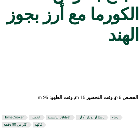
لكورما مع أرز بجوز
لهند
لحصص
6 p,
وقت التحضير
15 m,
وقت الطهو:
95 m
دجاج
باستا أو نودلز أو أرز
الأطباق الرئيسية
الخضار
HomeCooker
فاكهة
أكثر من 90 دقيقة