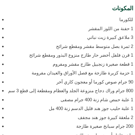
لمكونات
لكورما
للوز المقشر
ة زيت نباتي
مقشر ومقطع شرائح
منزوع البذور ومقطع شرائح
ل طازج مقشر ومفروم
 الأوراق والعيدان مفرومة
وص كورما أو معجون كاري آخر
راك دجاج منزوعة الجلد والعظام ومقطعة إلى قطع 3 سم
نة 400 جرام مصفى
ليل الدسم زنة 400 مل
 جوز هند مجفف
رام سبانخ صغيرة طازجة