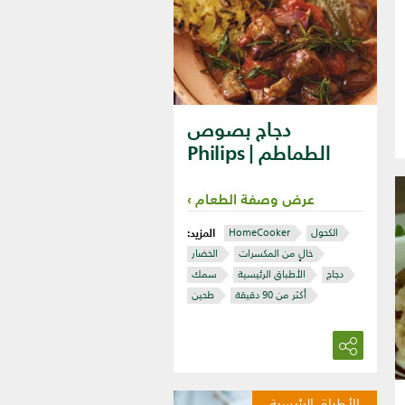
دجاج بصوص
الطماطم | Philips
عرض وصفة الطعام
المزيد:
الكحول
HomeCooker
خالٍ من المكسرات
الخضار
دجاج
الأطباق الرئيسية
سمك
أكثر من 90 دقيقة
طحين
الأطباق الرئيسية