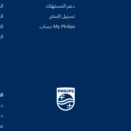
دعم المستهلك
ال
تسجيل المنتج
ال
My Philips حساب
ال
ال
ال
دع
دع
جه