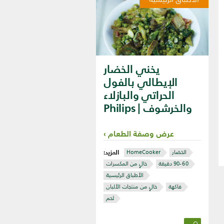
يخني الخضار
الإيطالي بالفول
الحراتي والبازلاء
والخرشوف | Philips
عرض وصفة الطعام
المزيد:
الخضار
HomeCooker
خالٍ من المكسرات
الأطباق الرئيسية
فاكهة
خالٍ من منتجات الألبان
لحم