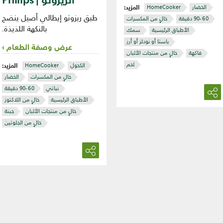
المزيد:
الخضار
HomeCooker
طبق ريزوتو إيطالي أصيل ينضح
خالٍ من المكسرات
بالنكهة اللذيذة.
الأطباق الرئيسية
سمك
باستا أو نودلز أو أرز
عرض وصفة الطعام
فاكهة
خالٍ من منتجات الألبان
لحم
المزيد:
الكحول
HomeCooker
خالٍ من المكسرات
الخضار
نباتي
الأطباق الرئيسية
خالٍ من اللاكتوز
خالٍ من منتجات الألبان
جبنة
خالٍ من الجلوتين