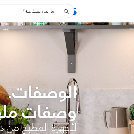
أيقونة
المنتجات
الدعم
دعم
البحث
الوصفات.
وصفات مله
لأجهزة المطبخ من Philips