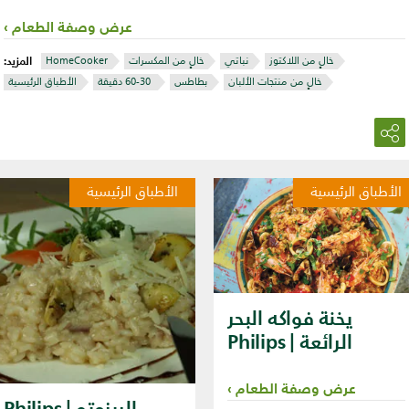
عرض وصفة الطعام
المزيد:
خالٍ من اللاكتوز
نباتي
خالٍ من المكسرات
HomeCooker
خالٍ من منتجات الألبان
بطاطس
‏ 30‏-60 دقيقة
الأطباق الرئيسية
الأطباق الرئيسية
الأطباق الرئيسية
يخنة فواكه البحر
الرائعة | Philips
عرض وصفة الطعام
الريزوتو | Philips