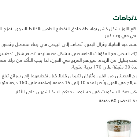
اتجاهات
طّع اللوز بشكل خشن بواسطة ملحق التقطيع الخاص بالخلاّط اليدوي. يُمزج اللو
بني في وعاء كبير.
قسم حبة الفانيلا وتُزال البذور. تُضاف إلى البيض في وعاء منفصل وتُخفق
حرّك البيض مع المكوّنات الجافة حتى تتشكل عجينة لزجة. يُصنع شكل "حطبتي
قة على 170 درجة مئوية.
خرج العجينتان من الفرن وتُتركان لتبردان قليلاً قبل تقطيعهما إلى شرائح ت
 في الفرن وتُخبر لمدة 10 إلى 15 دقيقة إضافية على 160 درجة مئوية حتى تصبح هشّة وبنّية ذهبية اللون.
كن حفظ البسكويت في مستوعب محكم السدّ لشهرين على الأكثر.
 التحضير 60 دقيقة