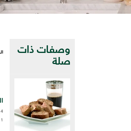
وصفات ذات
ا
صلة
ال
4 بيضات
1 حبة فانيلا