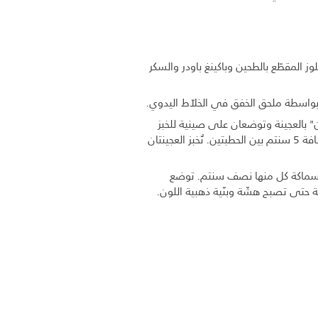
ز المقطّع بالطحين وباكينغ باودر والسكر
 بواسطة ملحق الخفق في الخلاّط اليدوي.
ن" بالعجينة وتوضعان على صينية للخبز
دُهنت بقليل من الزبدة. سيرتفع المزيج في الفرن، لذا يجب التأكد من ترك مسافة 5 سنتم بين الحطبتين. تُخبز العجينتان
بلغ سماكة كل منها نصف سنتم. توضع