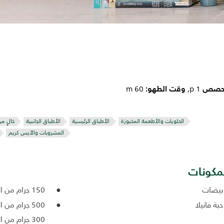
لحصص
وقت الطهو:
60 m
1 p,
الحلويات والأطعمة المخبوزة
الأطباق الرئيسية
الأطباق الجانبية
خالٍ من
المشروبات والآيس كريم
مكونات
150 جرام من اللوز المقشّر
500 جرام من الطحين
300 جرام من السكر البني