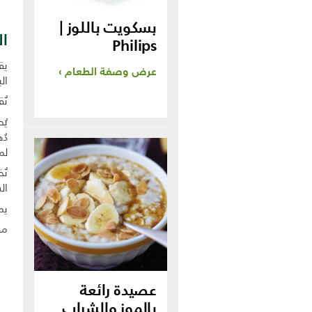
بسكويت باللوز |
ال
Philips
يق
عرض وصفة الطعام
ال
تُ
يُ
لمدة 30 دقي
تُ
الشرائح
يم
مدة
عصيدة رائعة
بالموز والشراب