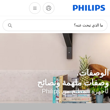
أيقونة
ما الذي تبحث عنه؟
دعم
البحث
لوصفات.
صفات ملهمة ونصائح
أجهزة المطبخ من Philips