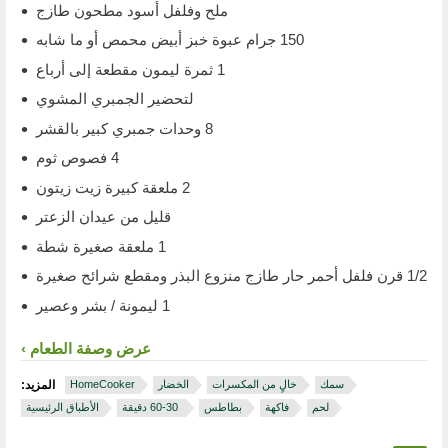
ملح وفلفل أسود مطحون طازج
150 جرام عبوة خبز أبيض محمص أو ما شابه
1 ثمرة ليمون مقطعة إلى أرباع
لتحضير الجمبري المشوي
8 وحدات جمبري كبير بالقشر
4 فصوص ثوم
2 ملعقة كبيرة زيت زيتون
قليل من عيدان الزعتر
1 ملعقة صغيرة شطة
1/2 قرن فلفل أحمر حار طازج منزوع البذر ومقطع شرائح صغيرة
1 ليمونة / بشر وعصير
عرض وصفة الطعام
سمك
خالٍ من المكسرات
الخضار
HomeCooker
المزيد:
لحم
فاكهة
بطاطس
‏ 30‏-60 دقيقة
الأطباق الرئيسية