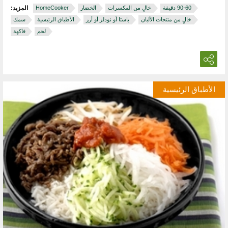
خالٍ من المكسرات
الخضار
HomeCooker
المزيد:
خالٍ من منتجات الألبان
باستا أو نودلز أو أرز
الأطباق الرئيسية
سمك
لحم
فاكهة
الأطباق الرئيسية