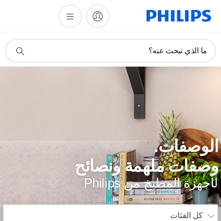
أيقونة
ما الذي تبحث عنه؟
دعم
البحث
لوصفات.
صفات ملهمة ونصائح
أجهزة المطبخ من Philips