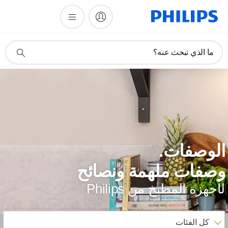
أيقونة
ما الذي تبحث عنه؟
دعم
البحث
لوصفات.
صفات ملهمة ونصائح
أجهزة المطبخ من Philips