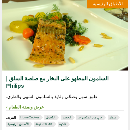
الأطباق الرئيسية
السلمون المطهو على البخار مع صلصة السلق |
Philips
طبق سهل وصحّي ولذيذ بالسلمون الشهي والطري.
عرض وصفة الطعام
سمك
خالٍ من المكسرات
الخضار
الكحول
HomeCooker
المزيد:
فاكهة
‏ 30‏-60 دقيقة
الأطباق الرئيسية