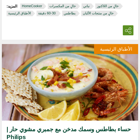
خالٍ من اللاكتوز
نباتي
خالٍ من المكسرات
HomeCooker
المزيد:
خالٍ من منتجات الألبان
بطاطس
‏ 30‏-60 دقيقة
الأطباق الرئيسية
الأطباق الرئيسية
حساء بطاطس وسمك مدخن مع جمبري مشوي حار |
Philips